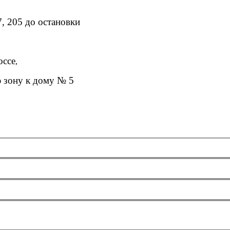
7, 205 до остановки
оссе
,
ю зону к дому № 5